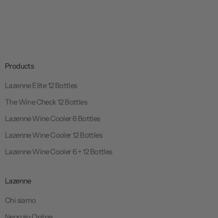
A
Lazenne Wine Cush for 1 bottle -
d
Set of 6pcs - Reusable Wine Bag
S
€29.99 EUR
d
Sleeve Triple Protection
a
t
l
o
e
c
p
Products
a
r
r
Lazenne Elite 12 Bottles
i
t
c
The Wine Check 12 Bottles
e
Lazenne Wine Cooler 6 Bottles
Lazenne Wine Cooler 12 Bottles
Lazenne Wine Cooler 6 + 12 Bottles
Lazenne
Chi siamo
Negozio Online